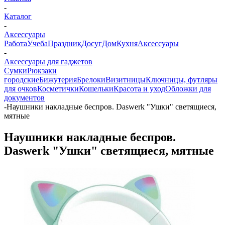
-
Каталог
-
Аксессуары
Работа
Учеба
Праздник
Досуг
Дом
Кухня
Аксессуары
-
Аксессуары для гаджетов
Сумки
Рюкзаки
городские
Бижутерия
Брелоки
Визитницы
Ключницы, футляры
для очков
Косметички
Кошельки
Красота и уход
Обложки для
документов
-
Наушники накладные беспров. Daswerk "Ушки" светящиеся,
мятные
Наушники накладные беспров.
Daswerk "Ушки" светящиеся, мятные