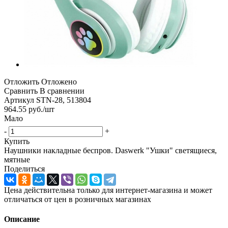
Отложить
Отложено
Сравнить
В сравнении
Артикул
STN-28, 513804
964.55
руб.
/шт
Мало
-
+
Купить
Наушники накладные беспров. Daswerk "Ушки" светящиеся,
мятные
Поделиться
Цена действительна только для интернет-магазина и может
отличаться от цен в розничных магазинах
Описание