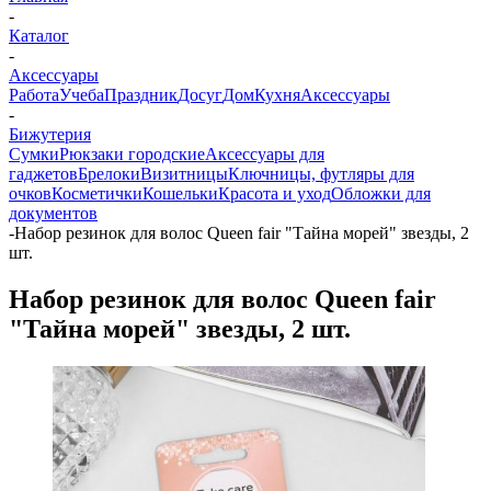
-
Каталог
-
Аксессуары
Работа
Учеба
Праздник
Досуг
Дом
Кухня
Аксессуары
-
Бижутерия
Сумки
Рюкзаки городские
Аксессуары для
гаджетов
Брелоки
Визитницы
Ключницы, футляры для
очков
Косметички
Кошельки
Красота и уход
Обложки для
документов
-
Набор резинок для волос Queen fair "Тайна морей" звезды, 2
шт.
Набор резинок для волос Queen fair
"Тайна морей" звезды, 2 шт.