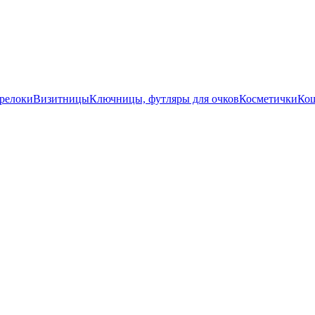
релоки
Визитницы
Ключницы, футляры для очков
Косметички
Ко