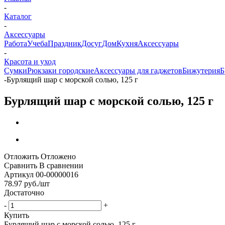
-
Каталог
-
Аксессуары
Работа
Учеба
Праздник
Досуг
Дом
Кухня
Аксессуары
-
Красота и уход
Сумки
Рюкзаки городские
Аксессуары для гаджетов
Бижутерия
Б
-
Бурлящий шар с морской солью, 125 г
Бурлящий шар с морской солью, 125 г
Отложить
Отложено
Сравнить
В сравнении
Артикул
00-00000016
78.97
руб.
/шт
Достаточно
-
+
Купить
Бурлящий шар с морской солью, 125 г