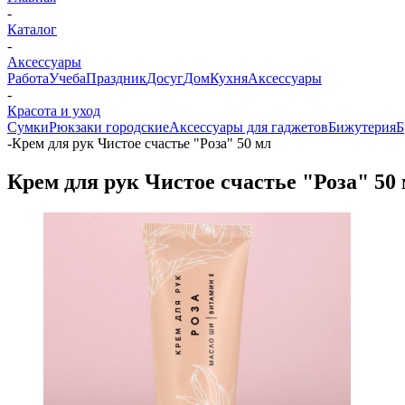
-
Каталог
-
Аксессуары
Работа
Учеба
Праздник
Досуг
Дом
Кухня
Аксессуары
-
Красота и уход
Сумки
Рюкзаки городские
Аксессуары для гаджетов
Бижутерия
Б
-
Крем для рук Чистое счастье "Роза" 50 мл
Крем для рук Чистое счастье "Роза" 50