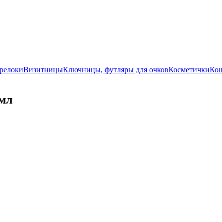
релоки
Визитницы
Ключницы, футляры для очков
Косметички
Ко
 мл