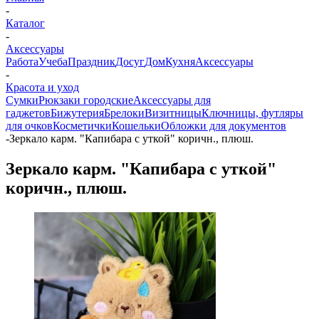
-
Каталог
-
Аксессуары
Работа
Учеба
Праздник
Досуг
Дом
Кухня
Аксессуары
-
Красота и уход
Сумки
Рюкзаки городские
Аксессуары для
гаджетов
Бижутерия
Брелоки
Визитницы
Ключницы, футляры
для очков
Косметички
Кошельки
Обложки для документов
-
Зеркало карм. "Капибара с уткой" коричн., плюш.
Зеркало карм. "Капибара с уткой"
коричн., плюш.