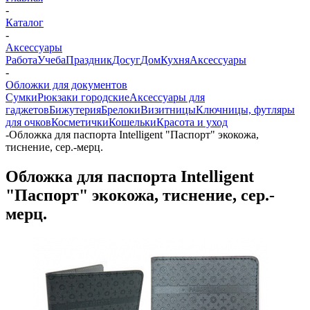
-
Каталог
-
Аксессуары
Работа
Учеба
Праздник
Досуг
Дом
Кухня
Аксессуары
-
Обложки для документов
Сумки
Рюкзаки городские
Аксессуары для
гаджетов
Бижутерия
Брелоки
Визитницы
Ключницы, футляры
для очков
Косметички
Кошельки
Красота и уход
-
Обложка для паспорта Intelligent "Паспорт" экокожа,
тиснение, сер.-мерц.
Обложка для паспорта Intelligent
"Паспорт" экокожа, тиснение, сер.-
мерц.