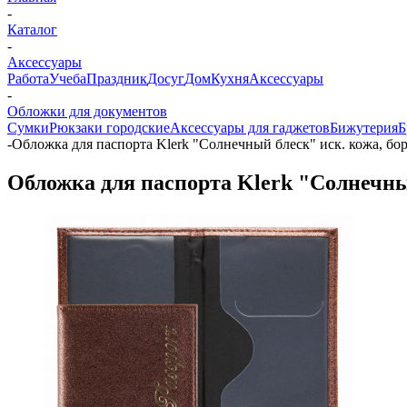
-
Каталог
-
Аксессуары
Работа
Учеба
Праздник
Досуг
Дом
Кухня
Аксессуары
-
Обложки для документов
Сумки
Рюкзаки городские
Аксессуары для гаджетов
Бижутерия
Б
-
Обложка для паспорта Klerk "Солнечный блеск" иск. кожа, бор
Обложка для паспорта Klerk "Солнечный