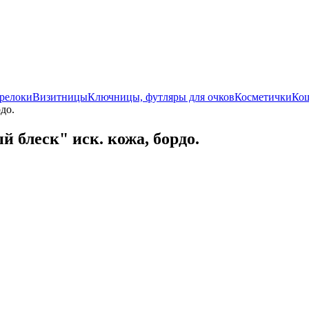
релоки
Визитницы
Ключницы, футляры для очков
Косметички
Ко
до.
 блеск" иск. кожа, бордо.