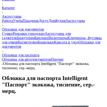
-
Каталог
-
Аксессуары
Работа
Учеба
Праздник
Досуг
Дом
Кухня
Аксессуары
-
Обложки для документов
Сумки
Рюкзаки городские
Аксессуары для
гаджетов
Бижутерия
Брелоки
Визитницы
Ключницы, футляры
для очков
Косметички
Кошельки
Красота и уход
Обложки для
документов
-
Обложки для паспорта
Обложки для автодокументов
Прочие
-
Обложка для паспорта Intelligent "Паспорт" экокожа,
тиснение, сер.-мерц.
Обложка для паспорта Intelligent
"Паспорт" экокожа, тиснение, сер.-
мерц.