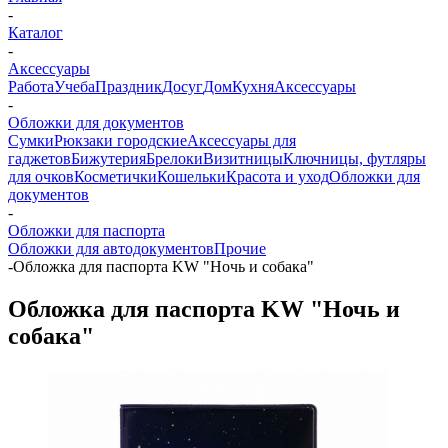
-
Каталог
-
Аксессуары
Работа
Учеба
Праздник
Досуг
Дом
Кухня
Аксессуары
-
Обложки для документов
Сумки
Рюкзаки городские
Аксессуары для
гаджетов
Бижутерия
Брелоки
Визитницы
Ключницы, футляры
для очков
Косметички
Кошельки
Красота и уход
Обложки для
документов
-
Обложки для паспорта
Обложки для автодокументов
Прочие
-
Обложка для паспорта KW "Ночь и собака"
Обложка для паспорта KW "Ночь и
собака"