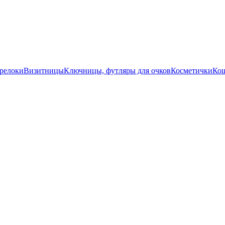
релоки
Визитницы
Ключницы, футляры для очков
Косметички
Ко