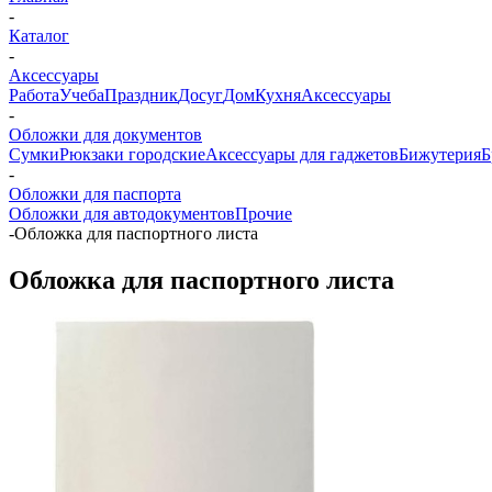
-
Каталог
-
Аксессуары
Работа
Учеба
Праздник
Досуг
Дом
Кухня
Аксессуары
-
Обложки для документов
Сумки
Рюкзаки городские
Аксессуары для гаджетов
Бижутерия
Б
-
Обложки для паспорта
Обложки для автодокументов
Прочие
-
Обложка для паспортного листа
Обложка для паспортного листа