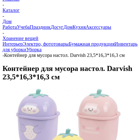
-
Каталог
-
Дом
Работа
Учеба
Праздник
Досуг
Дом
Кухня
Аксессуары
-
Хранение вещей
Интерьер
Электро, фототовары
Бумажная продукция
Инвентарь
для уборки
Уборка
-
Контейнер для мусора настол. Darvish 23,5*16,3*16,3 см
Контейнер для мусора настол. Darvish
23,5*16,3*16,3 см