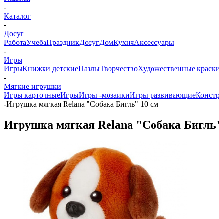
-
Каталог
-
Досуг
Работа
Учеба
Праздник
Досуг
Дом
Кухня
Аксессуары
-
Игры
Игры
Книжки детские
Пазлы
Творчество
Художественные краски
-
Мягкие игрушки
Игры карточные
Игры
Игры -мозаики
Игры развивающие
Конст
-
Игрушка мягкая Relana "Собака Бигль" 10 см
Игрушка мягкая Relana "Собака Бигль"