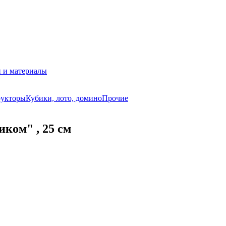
 и материалы
рукторы
Кубики, лото, домино
Прочие
ком" , 25 см