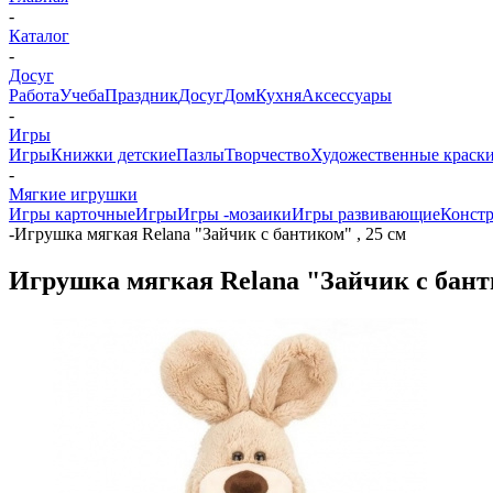
-
Каталог
-
Досуг
Работа
Учеба
Праздник
Досуг
Дом
Кухня
Аксессуары
-
Игры
Игры
Книжки детские
Пазлы
Творчество
Художественные краски
-
Мягкие игрушки
Игры карточные
Игры
Игры -мозаики
Игры развивающие
Конст
-
Игрушка мягкая Relana "Зайчик с бантиком" , 25 см
Игрушка мягкая Relana "Зайчик с банти