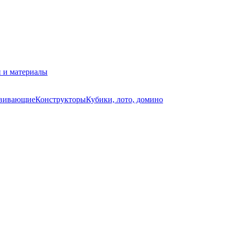
 и материалы
звивающие
Конструкторы
Кубики, лото, домино