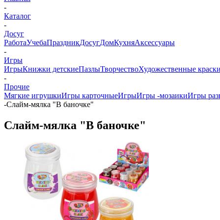
-
Каталог
-
Досуг
Работа
Учеба
Праздник
Досуг
Дом
Кухня
Аксессуары
-
Игры
Игры
Книжки детские
Пазлы
Творчество
Художественные краски
-
Прочие
Мягкие игрушки
Игры карточные
Игры
Игры -мозаики
Игры ра
-
Слайм-мялка "В баночке"
Слайм-мялка "В баночке"