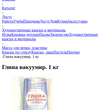
-
Каталог
-
Досуг
Работа
Учеба
Праздник
Досуг
Дом
Кухня
Аксессуары
-
Художественные краски и материалы
Игры
Книжки детские
Пазлы
Творчество
Художественные
краски и материалы
-
Масса для лепки, пластика
Краски по стеклу
Краски, лаки
Пастель
Прочие
-
Глина вакуумир. 1 кг
Глина вакуумир. 1 кг