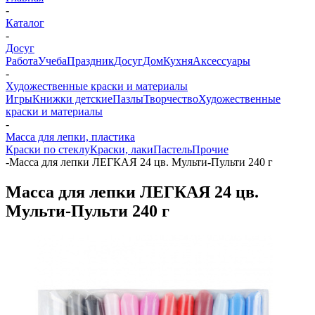
-
Каталог
-
Досуг
Работа
Учеба
Праздник
Досуг
Дом
Кухня
Аксессуары
-
Художественные краски и материалы
Игры
Книжки детские
Пазлы
Творчество
Художественные
краски и материалы
-
Масса для лепки, пластика
Краски по стеклу
Краски, лаки
Пастель
Прочие
-
Масса для лепки ЛЕГКАЯ 24 цв. Мульти-Пульти 240 г
Масса для лепки ЛЕГКАЯ 24 цв.
Мульти-Пульти 240 г