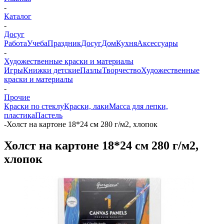
-
Каталог
-
Досуг
Работа
Учеба
Праздник
Досуг
Дом
Кухня
Аксессуары
-
Художественные краски и материалы
Игры
Книжки детские
Пазлы
Творчество
Художественные
краски и материалы
-
Прочие
Краски по стеклу
Краски, лаки
Масса для лепки,
пластика
Пастель
-
Холст на картоне 18*24 см 280 г/м2, хлопок
Холст на картоне 18*24 см 280 г/м2,
хлопок