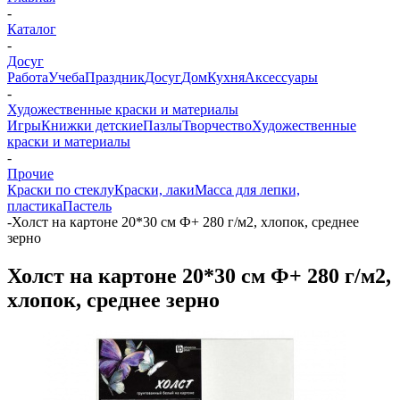
-
Каталог
-
Досуг
Работа
Учеба
Праздник
Досуг
Дом
Кухня
Аксессуары
-
Художественные краски и материалы
Игры
Книжки детские
Пазлы
Творчество
Художественные
краски и материалы
-
Прочие
Краски по стеклу
Краски, лаки
Масса для лепки,
пластика
Пастель
-
Холст на картоне 20*30 см Ф+ 280 г/м2, хлопок, среднее
зерно
Холст на картоне 20*30 см Ф+ 280 г/м2,
хлопок, среднее зерно