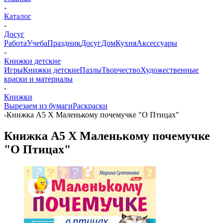
-
Каталог
-
Досуг
Работа
Учеба
Праздник
Досуг
Дом
Кухня
Аксессуары
-
Книжки детские
Игры
Книжки детские
Пазлы
Творчество
Художественные
краски и материалы
-
Книжки
Вырезаем из бумаги
Раскраски
-
Книжка А5 Х Маленькому почемучке "О Птицах"
Книжка А5 Х Маленькому почемучке
"О Птицах"