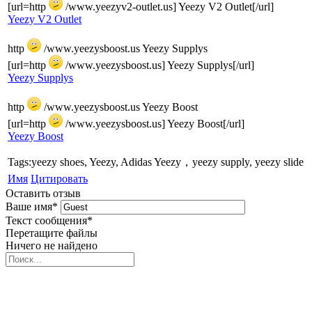
[url=http
/www.yeezyv2-outlet.us] Yeezy V2 Outlet[/url]
Yeezy V2 Outlet
http
/www.yeezysboost.us Yeezy Supplys
[url=http
/www.yeezysboost.us] Yeezy Supplys[/url]
Yeezy Supplys
http
/www.yeezysboost.us Yeezy Boost
[url=http
/www.yeezysboost.us] Yeezy Boost[/url]
Yeezy Boost
Tags:yeezy shoes, Yeezy, Adidas Yeezy，yeezy supply, yeezy slide
Имя
Цитировать
Оставить отзыв
Ваше имя
*
Текст сообщения
*
Перетащите файлы
Ничего не найдено