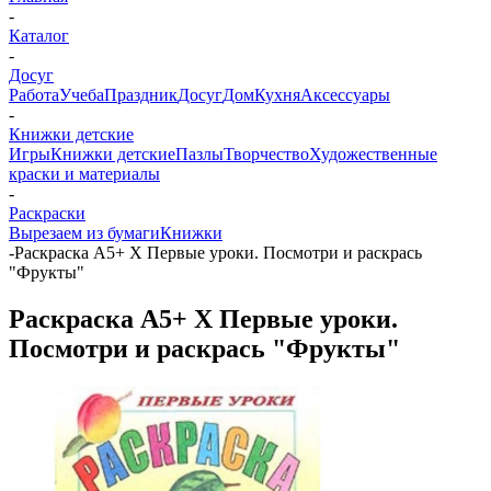
-
Каталог
-
Досуг
Работа
Учеба
Праздник
Досуг
Дом
Кухня
Аксессуары
-
Книжки детские
Игры
Книжки детские
Пазлы
Творчество
Художественные
краски и материалы
-
Раскраски
Вырезаем из бумаги
Книжки
-
Раскраска А5+ Х Первые уроки. Посмотри и раскрась
"Фрукты"
Раскраска А5+ Х Первые уроки.
Посмотри и раскрась "Фрукты"