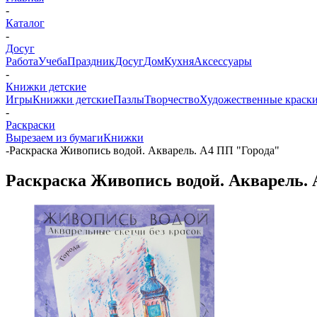
-
Каталог
-
Досуг
Работа
Учеба
Праздник
Досуг
Дом
Кухня
Аксессуары
-
Книжки детские
Игры
Книжки детские
Пазлы
Творчество
Художественные краски
-
Раскраски
Вырезаем из бумаги
Книжки
-
Раскраска Живопись водой. Акварель. А4 ПП "Города"
Раскраска Живопись водой. Акварель. 