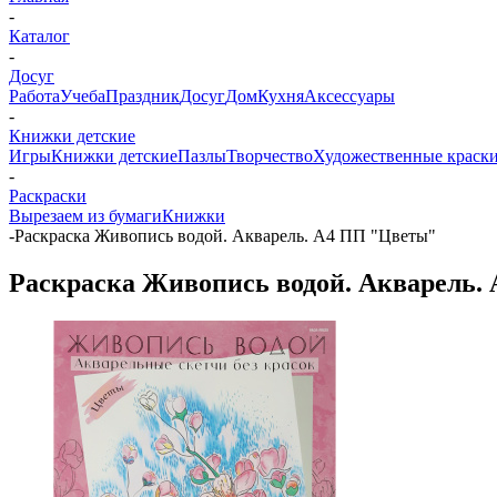
-
Каталог
-
Досуг
Работа
Учеба
Праздник
Досуг
Дом
Кухня
Аксессуары
-
Книжки детские
Игры
Книжки детские
Пазлы
Творчество
Художественные краски
-
Раскраски
Вырезаем из бумаги
Книжки
-
Раскраска Живопись водой. Акварель. А4 ПП "Цветы"
Раскраска Живопись водой. Акварель.