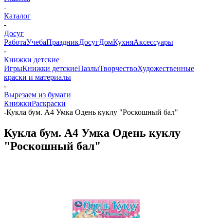
-
Каталог
-
Досуг
Работа
Учеба
Праздник
Досуг
Дом
Кухня
Аксессуары
-
Книжки детские
Игры
Книжки детские
Пазлы
Творчество
Художественные
краски и материалы
-
Вырезаем из бумаги
Книжки
Раскраски
-
Кукла бум. А4 Умка Одень куклу "Роскошный бал"
Кукла бум. А4 Умка Одень куклу
"Роскошный бал"