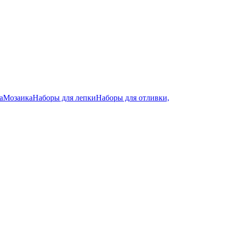
а
Мозаика
Наборы для лепки
Наборы для отливки,