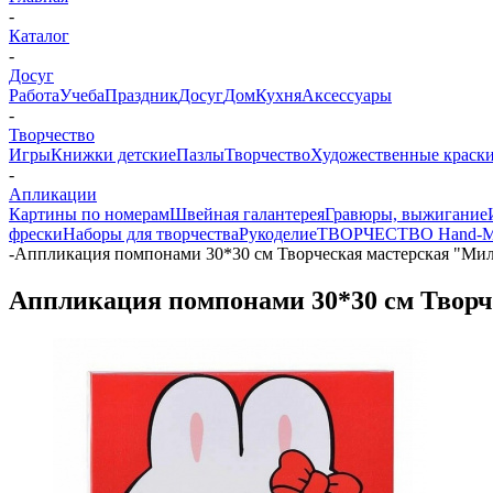
-
Каталог
-
Досуг
Работа
Учеба
Праздник
Досуг
Дом
Кухня
Аксессуары
-
Творчество
Игры
Книжки детские
Пазлы
Творчество
Художественные краски
-
Апликации
Картины по номерам
Швейная галантерея
Гравюры, выжигание
фрески
Наборы для творчества
Рукоделие
ТВОРЧЕСТВО Hand-M
-
Аппликация помпонами 30*30 см Творческая мастерская "Ми
Аппликация помпонами 30*30 см Творч