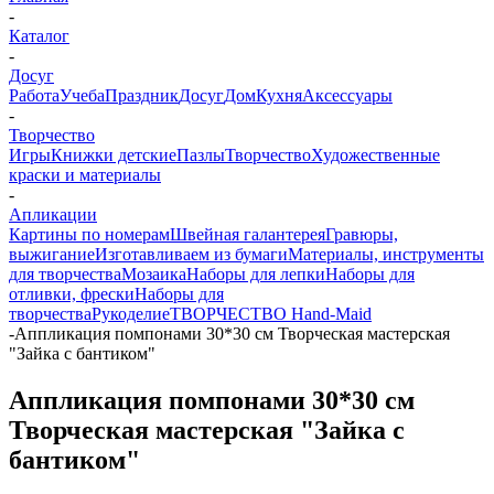
-
Каталог
-
Досуг
Работа
Учеба
Праздник
Досуг
Дом
Кухня
Аксессуары
-
Творчество
Игры
Книжки детские
Пазлы
Творчество
Художественные
краски и материалы
-
Апликации
Картины по номерам
Швейная галантерея
Гравюры,
выжигание
Изготавливаем из бумаги
Материалы, инструменты
для творчества
Мозаика
Наборы для лепки
Наборы для
отливки, фрески
Наборы для
творчества
Рукоделие
ТВОРЧЕСТВО Hand-Maid
-
Аппликация помпонами 30*30 см Творческая мастерская
"Зайка с бантиком"
Аппликация помпонами 30*30 см
Творческая мастерская "Зайка с
бантиком"