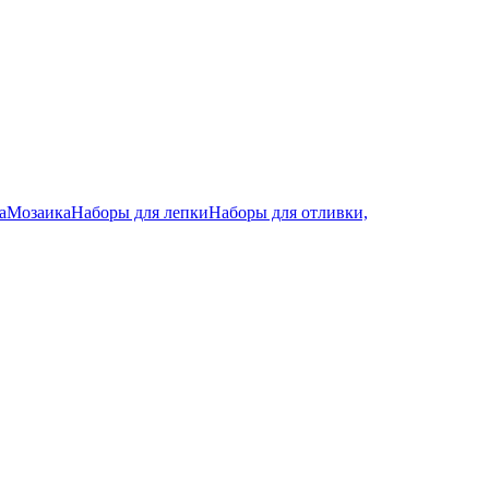
а
Мозаика
Наборы для лепки
Наборы для отливки,