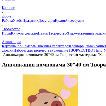
-
Каталог
-
Досуг
Работа
Учеба
Праздник
Досуг
Дом
Кухня
Аксессуары
-
Творчество
Игры
Книжки детские
Пазлы
Творчество
Художественные краски
-
Апликации
Картины по номерам
Швейная галантерея
Гравюры, выжигание
фрески
Наборы для творчества
Рукоделие
ТВОРЧЕСТВО Hand-M
-
Аппликация помпонами 30*40 см Творческая мастерская "Кап
Аппликация помпонами 30*40 см Творч