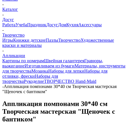
-
Каталог
-
Досуг
Работа
Учеба
Праздник
Досуг
Дом
Кухня
Аксессуары
-
Творчество
Игры
Книжки детские
Пазлы
Творчество
Художественные
краски и материалы
-
Апликации
Картины по номерам
Швейная галантерея
Гравюры,
выжигание
Изготавливаем из бумаги
Материалы, инструменты
для творчества
Мозаика
Наборы для лепки
Наборы для
отливки, фрески
Наборы для
творчества
Рукоделие
ТВОРЧЕСТВО Hand-Maid
-
Аппликация помпонами 30*40 см Творческая мастерская
"Щеночек с бантиком"
Аппликация помпонами 30*40 см
Творческая мастерская "Щеночек с
бантиком"