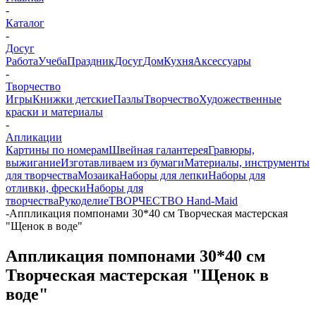
-
Каталог
-
Досуг
Работа
Учеба
Праздник
Досуг
Дом
Кухня
Аксессуары
-
Творчество
Игры
Книжки детские
Пазлы
Творчество
Художественные
краски и материалы
-
Апликации
Картины по номерам
Швейная галантерея
Гравюры,
выжигание
Изготавливаем из бумаги
Материалы, инструменты
для творчества
Мозаика
Наборы для лепки
Наборы для
отливки, фрески
Наборы для
творчества
Рукоделие
ТВОРЧЕСТВО Hand-Maid
-
Аппликация помпонами 30*40 см Творческая мастерская
"Щенок в воде"
Аппликация помпонами 30*40 см
Творческая мастерская "Щенок в
воде"