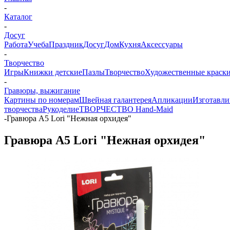
-
Каталог
-
Досуг
Работа
Учеба
Праздник
Досуг
Дом
Кухня
Аксессуары
-
Творчество
Игры
Книжки детские
Пазлы
Творчество
Художественные краски
-
Гравюры, выжигание
Картины по номерам
Швейная галантерея
Апликации
Изготавли
творчества
Рукоделие
ТВОРЧЕСТВО Hand-Maid
-
Гравюра А5 Lori "Нежная орхидея"
Гравюра А5 Lori "Нежная орхидея"