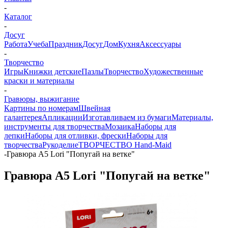
-
Каталог
-
Досуг
Работа
Учеба
Праздник
Досуг
Дом
Кухня
Аксессуары
-
Творчество
Игры
Книжки детские
Пазлы
Творчество
Художественные
краски и материалы
-
Гравюры, выжигание
Картины по номерам
Швейная
галантерея
Апликации
Изготавливаем из бумаги
Материалы,
инструменты для творчества
Мозаика
Наборы для
лепки
Наборы для отливки, фрески
Наборы для
творчества
Рукоделие
ТВОРЧЕСТВО Hand-Maid
-
Гравюра А5 Lori "Попугай на ветке"
Гравюра А5 Lori "Попугай на ветке"