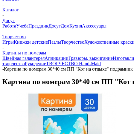
-
Каталог
-
Досуг
Работа
Учеба
Праздник
Досуг
Дом
Кухня
Аксессуары
-
Творчество
Игры
Книжки детские
Пазлы
Творчество
Художественные краски
-
Картины по номерам
Швейная галантерея
Апликации
Гравюры, выжигание
Изготавли
творчества
Рукоделие
ТВОРЧЕСТВО Hand-Maid
-
Картина по номерам 30*40 см ПП "Кот на отдыхе" подрамник
Картина по номерам 30*40 см ПП "Кот 