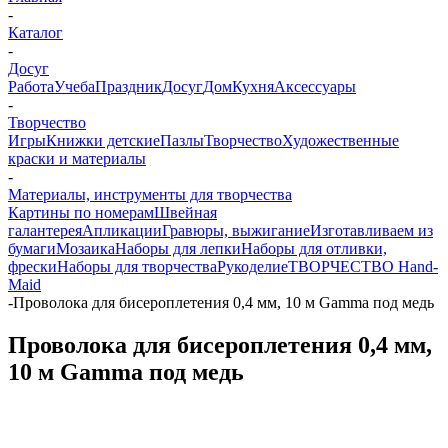
-
Каталог
-
Досуг
Работа
Учеба
Праздник
Досуг
Дом
Кухня
Аксессуары
-
Творчество
Игры
Книжки детские
Пазлы
Творчество
Художественные
краски и материалы
-
Материалы, инструменты для творчества
Картины по номерам
Швейная
галантерея
Апликации
Гравюры, выжигание
Изготавливаем из
бумаги
Мозаика
Наборы для лепки
Наборы для отливки,
фрески
Наборы для творчества
Рукоделие
ТВОРЧЕСТВО Hand-
Maid
-
Проволока для бисероплетения 0,4 мм, 10 м Gamma под медь
Проволока для бисероплетения 0,4 мм,
10 м Gamma под медь