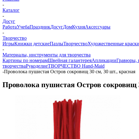
-
Каталог
-
Досуг
Работа
Учеба
Праздник
Досуг
Дом
Кухня
Аксессуары
-
Творчество
Игры
Книжки детские
Пазлы
Творчество
Художественные краски
-
Материалы, инструменты для творчества
Картины по номерам
Швейная галантерея
Апликации
Гравюры,
творчества
Рукоделие
ТВОРЧЕСТВО Hand-Maid
-
Проволока пушистая Остров сокровищ 30 см, 30 шт., красная
Проволока пушистая Остров сокровищ 30