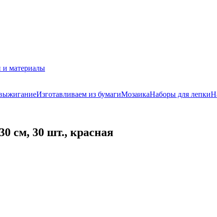
 и материалы
 выжигание
Изготавливаем из бумаги
Мозаика
Наборы для лепки
Н
 см, 30 шт., красная