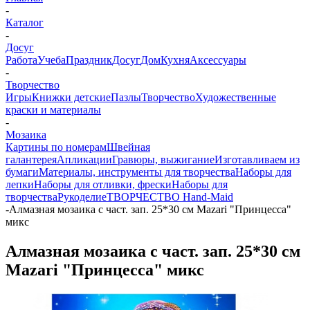
-
Каталог
-
Досуг
Работа
Учеба
Праздник
Досуг
Дом
Кухня
Аксессуары
-
Творчество
Игры
Книжки детские
Пазлы
Творчество
Художественные
краски и материалы
-
Мозаика
Картины по номерам
Швейная
галантерея
Апликации
Гравюры, выжигание
Изготавливаем из
бумаги
Материалы, инструменты для творчества
Наборы для
лепки
Наборы для отливки, фрески
Наборы для
творчества
Рукоделие
ТВОРЧЕСТВО Hand-Maid
-
Алмазная мозаика с част. зап. 25*30 см Mazari "Принцесса"
микс
Алмазная мозаика с част. зап. 25*30 см
Mazari "Принцесса" микс