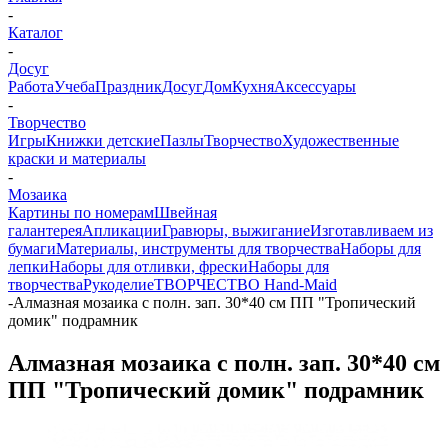
-
Каталог
-
Досуг
Работа
Учеба
Праздник
Досуг
Дом
Кухня
Аксессуары
-
Творчество
Игры
Книжки детские
Пазлы
Творчество
Художественные
краски и материалы
-
Мозаика
Картины по номерам
Швейная
галантерея
Апликации
Гравюры, выжигание
Изготавливаем из
бумаги
Материалы, инструменты для творчества
Наборы для
лепки
Наборы для отливки, фрески
Наборы для
творчества
Рукоделие
ТВОРЧЕСТВО Hand-Maid
-
Алмазная мозаика с полн. зап. 30*40 см ПП "Тропический
домик" подрамник
Алмазная мозаика с полн. зап. 30*40 см
ПП "Тропический домик" подрамник