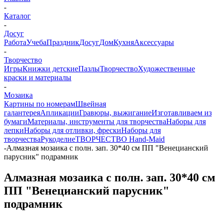
-
Каталог
-
Досуг
Работа
Учеба
Праздник
Досуг
Дом
Кухня
Аксессуары
-
Творчество
Игры
Книжки детские
Пазлы
Творчество
Художественные
краски и материалы
-
Мозаика
Картины по номерам
Швейная
галантерея
Апликации
Гравюры, выжигание
Изготавливаем из
бумаги
Материалы, инструменты для творчества
Наборы для
лепки
Наборы для отливки, фрески
Наборы для
творчества
Рукоделие
ТВОРЧЕСТВО Hand-Maid
-
Алмазная мозаика с полн. зап. 30*40 см ПП "Венецианский
парусник" подрамник
Алмазная мозаика с полн. зап. 30*40 см
ПП "Венецианский парусник"
подрамник