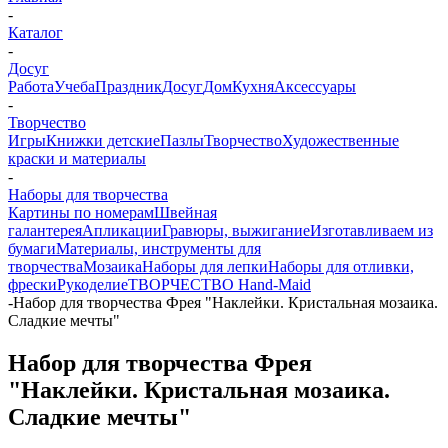
-
Каталог
-
Досуг
Работа
Учеба
Праздник
Досуг
Дом
Кухня
Аксессуары
-
Творчество
Игры
Книжки детские
Пазлы
Творчество
Художественные
краски и материалы
-
Наборы для творчества
Картины по номерам
Швейная
галантерея
Апликации
Гравюры, выжигание
Изготавливаем из
бумаги
Материалы, инструменты для
творчества
Мозаика
Наборы для лепки
Наборы для отливки,
фрески
Рукоделие
ТВОРЧЕСТВО Hand-Maid
-
Набор для творчества Фрея "Наклейки. Кристальная мозаика.
Сладкие мечты"
Набор для творчества Фрея
"Наклейки. Кристальная мозаика.
Сладкие мечты"