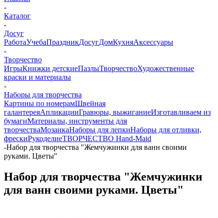
-
Каталог
-
Досуг
Работа
Учеба
Праздник
Досуг
Дом
Кухня
Аксессуары
-
Творчество
Игры
Книжки детские
Пазлы
Творчество
Художественные
краски и материалы
-
Наборы для творчества
Картины по номерам
Швейная
галантерея
Апликации
Гравюры, выжигание
Изготавливаем из
бумаги
Материалы, инструменты для
творчества
Мозаика
Наборы для лепки
Наборы для отливки,
фрески
Рукоделие
ТВОРЧЕСТВО Hand-Maid
-
Набор для творчества "Жемчужинки для ванн своими
руками. Цветы"
Набор для творчества "Жемчужинки
для ванн своими руками. Цветы"