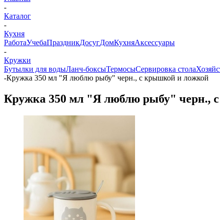
-
Каталог
-
Кухня
Работа
Учеба
Праздник
Досуг
Дом
Кухня
Аксессуары
-
Кружки
Бутылки для воды
Ланч-боксы
Термосы
Сервировка стола
Хозяйс
-
Кружка 350 мл "Я люблю рыбу" черн., с крышкой и ложкой
Кружка 350 мл "Я люблю рыбу" черн., 