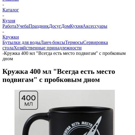
-
Каталог
-
Кухня
Работа
Учеба
Праздник
Досуг
Дом
Кухня
Аксессуары
-
Кружки
Бутылки для воды
Ланч-боксы
Термосы
Сервировка
стола
Хозяйственные принадлежности
-
Кружка 400 мл "Всегда есть место подвигам" с пробковым
дном
Кружка 400 мл "Всегда есть место
подвигам" с пробковым дном