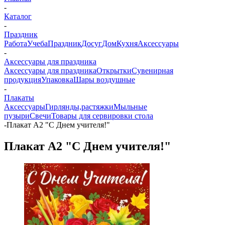
-
Каталог
-
Праздник
Работа
Учеба
Праздник
Досуг
Дом
Кухня
Аксессуары
-
Аксессуары для праздника
Аксессуары для праздника
Открытки
Сувенирная
продукция
Упаковка
Шары воздушные
-
Плакаты
Аксессуары
Гирлянды,растяжки
Мыльные
пузыри
Свечи
Товары для сервировки стола
-
Плакат А2 "С Днем учителя!"
Плакат А2 "С Днем учителя!"