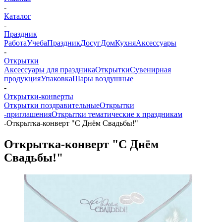
-
Каталог
-
Праздник
Работа
Учеба
Праздник
Досуг
Дом
Кухня
Аксессуары
-
Открытки
Аксессуары для праздника
Открытки
Сувенирная
продукция
Упаковка
Шары воздушные
-
Открытки-конверты
Открытки поздравительные
Открытки
-приглашения
Открытки тематические к праздникам
-
Открытка-конверт "С Днём Свадьбы!"
Открытка-конверт "С Днём
Свадьбы!"