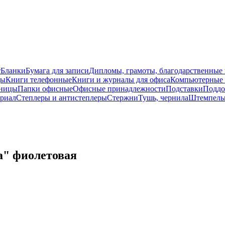
т
Бланки
Бумага для записи
Дипломы, грамоты, благодарственные
ды
Книги телефонные
Книги и журналы для офиса
Компьютерные 
ницы
Папки офисные
Офисные принадлежности
Подставки
Поддо
ериал
Степлеры и антистеплеры
Стержни
Тушь, чернила
Штемпель
ка" фиолетовая