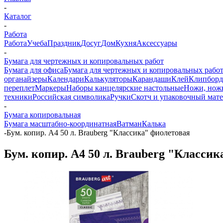
-
Каталог
-
Работа
Работа
Учеба
Праздник
Досуг
Дом
Кухня
Аксессуары
-
Бумага для чертежных и копировальных работ
Бумага для офиса
Бумага для чертежных и копировальных рабо
органайзеры
Календари
Калькуляторы
Карандаши
Клей
Клипбор
переплет
Маркеры
Наборы канцелярские настольные
Ножи, нож
техники
Российская символика
Ручки
Скотч и упаковочный мат
-
Бумага копировальная
Бумага масштабно-координатная
Ватман
Калька
-
Бум. копир. А4 50 л. Brauberg "Классика" фиолетовая
Бум. копир. А4 50 л. Brauberg "Класси