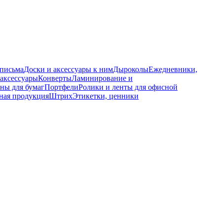
 письма
Доски и аксессуары к ним
Дыроколы
Ежедневники,
аксессуары
Конверты
Ламинирование и
ны для бумаг
Портфели
Ролики и ленты для офисной
ная продукция
Штрих
Этикетки, ценники