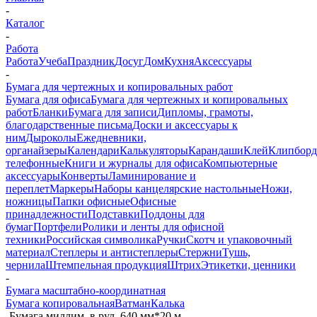
-
Каталог
-
Работа
Работа
Учеба
Праздник
Досуг
Дом
Кухня
Аксессуары
-
Бумага для чертежных и копировальных работ
Бумага для офиса
Бумага для чертежных и копировальных
работ
Бланки
Бумага для записи
Дипломы, грамоты,
благодарственные письма
Доски и аксессуары к
ним
Дыроколы
Ежедневники,
органайзеры
Календари
Калькуляторы
Карандаши
Клей
Клипбор
телефонные
Книги и журналы для офиса
Компьютерные
аксессуары
Конверты
Ламинирование и
переплет
Маркеры
Наборы канцелярские настольные
Ножи,
ножницы
Папки офисные
Офисные
принадлежности
Подставки
Поддоны для
бумаг
Портфели
Ролики и ленты для офисной
техники
Российская символика
Ручки
Скотч и упаковочный
материал
Степлеры и антистеплеры
Стержни
Тушь,
чернила
Штемпельная продукция
Штрих
Этикетки, ценники
-
Бумага масштабно-координатная
Бумага копировальная
Ватман
Калька
-
Бумага миллим. в рул. 640 мм*20 м