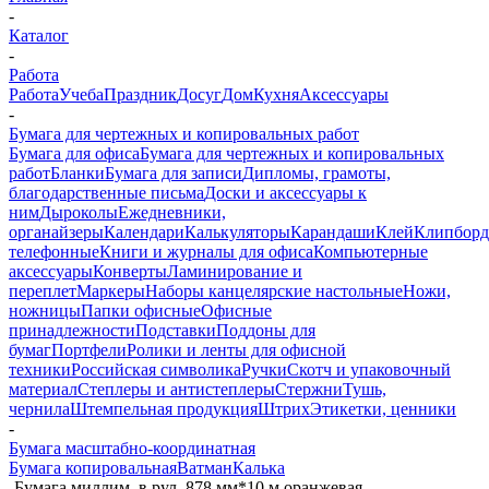
-
Каталог
-
Работа
Работа
Учеба
Праздник
Досуг
Дом
Кухня
Аксессуары
-
Бумага для чертежных и копировальных работ
Бумага для офиса
Бумага для чертежных и копировальных
работ
Бланки
Бумага для записи
Дипломы, грамоты,
благодарственные письма
Доски и аксессуары к
ним
Дыроколы
Ежедневники,
органайзеры
Календари
Калькуляторы
Карандаши
Клей
Клипбор
телефонные
Книги и журналы для офиса
Компьютерные
аксессуары
Конверты
Ламинирование и
переплет
Маркеры
Наборы канцелярские настольные
Ножи,
ножницы
Папки офисные
Офисные
принадлежности
Подставки
Поддоны для
бумаг
Портфели
Ролики и ленты для офисной
техники
Российская символика
Ручки
Скотч и упаковочный
материал
Степлеры и антистеплеры
Стержни
Тушь,
чернила
Штемпельная продукция
Штрих
Этикетки, ценники
-
Бумага масштабно-координатная
Бумага копировальная
Ватман
Калька
-
Бумага миллим. в рул. 878 мм*10 м оранжевая