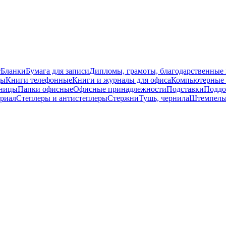
т
Бланки
Бумага для записи
Дипломы, грамоты, благодарственные
ды
Книги телефонные
Книги и журналы для офиса
Компьютерные 
ницы
Папки офисные
Офисные принадлежности
Подставки
Поддо
ериал
Степлеры и антистеплеры
Стержни
Тушь, чернила
Штемпель