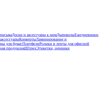
 письма
Доски и аксессуары к ним
Дыроколы
Ежедневники,
аксессуары
Конверты
Ламинирование и
ны для бумаг
Портфели
Ролики и ленты для офисной
ная продукция
Штрих
Этикетки, ценники