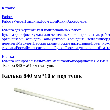
-
Каталог
-
Работа
Работа
Учеба
Праздник
Досуг
Дом
Кухня
Аксессуары
-
Бумага для чертежных и копировальных работ
Бумага для офиса
Бумага для чертежных и копировальных рабо
органайзеры
Календари
Калькуляторы
Карандаши
Клей
Клипбор
переплет
Маркеры
Наборы канцелярские настольные
Ножи, нож
техники
Российская символика
Ручки
Скотч и упаковочный мат
-
Калька
Бумага копировальная
Бумага масштабно-координатная
Ватман
-
Калька 840 мм*10 м под тушь
Калька 840 мм*10 м под тушь