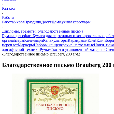
-
Каталог
-
Работа
Работа
Учеба
Праздник
Досуг
Дом
Кухня
Аксессуары
-
Дипломы, грамоты, благодарственные письма
Бумага для офиса
Бумага для чертежных и копировальных рабо
органайзеры
Календари
Калькуляторы
Карандаши
Клей
Клипбор
переплет
Маркеры
Наборы канцелярские настольные
Ножи, нож
для офисной техники
Ручки
Скотч и упаковочный материал
Степ
-
Благодарственное письмо Brauberg 200 г/м2
Благодарственное письмо Brauberg 200 