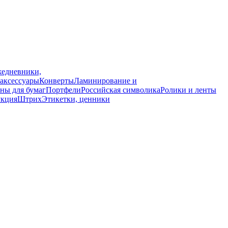
едневники,
аксессуары
Конверты
Ламинирование и
ны для бумаг
Портфели
Российская символика
Ролики и ленты
укция
Штрих
Этикетки, ценники