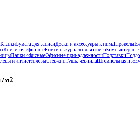
т
Бланки
Бумага для записи
Доски и аксессуары к ним
Дыроколы
Еж
ды
Книги телефонные
Книги и журналы для офиса
Компьютерные 
ницы
Папки офисные
Офисные принадлежности
Подставки
Поддо
леры и антистеплеры
Стержни
Тушь, чернила
Штемпельная прод
г/м2