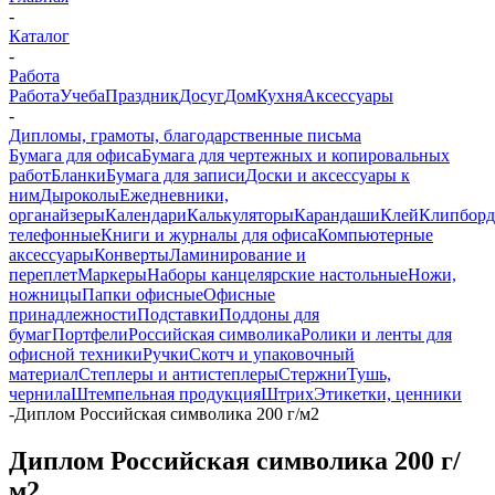
-
Каталог
-
Работа
Работа
Учеба
Праздник
Досуг
Дом
Кухня
Аксессуары
-
Дипломы, грамоты, благодарственные письма
Бумага для офиса
Бумага для чертежных и копировальных
работ
Бланки
Бумага для записи
Доски и аксессуары к
ним
Дыроколы
Ежедневники,
органайзеры
Календари
Калькуляторы
Карандаши
Клей
Клипбор
телефонные
Книги и журналы для офиса
Компьютерные
аксессуары
Конверты
Ламинирование и
переплет
Маркеры
Наборы канцелярские настольные
Ножи,
ножницы
Папки офисные
Офисные
принадлежности
Подставки
Поддоны для
бумаг
Портфели
Российская символика
Ролики и ленты для
офисной техники
Ручки
Скотч и упаковочный
материал
Степлеры и антистеплеры
Стержни
Тушь,
чернила
Штемпельная продукция
Штрих
Этикетки, ценники
-
Диплом Российская символика 200 г/м2
Диплом Российская символика 200 г/
м2