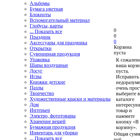
Альбомы
Бумага цветная
Блокноты
Вспомогательный материал
Глобусы, карты
0
... Показать все
0
Праздник
0
Аксессуары для праздника
Корзина
Открытки
пуста
Сувенирная продукция
Упаковка
К сожален
Шары воздушные
ваша корзи
Досуг
пуста.
Игры
Исправить 
Книжки детские
недоразум
Пазлы
очень прос
Творчество
выберите в
Художественные краски и материалы
каталоге
Дом
интересу
Интерьер
товар и
Электро, фототовары
нажмите
Хранение вещей
кнопку «В
Бумажная продукция
корзину».
Инвентарь для уборки
Общая сумм
... Показать все
руб.