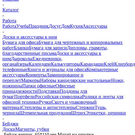
-
Каталог
-
Работа
Работа
Учеба
Праздник
Досуг
Дом
Кухня
Аксессуары
-
Доски и аксессуары к ним
Бумага для офиса
Бумага для чертежных и копировальных
работ
Бланки
Бумага для записи
Дипломы, грамоты,
благодарственные письма
Доски и аксессуары к
ним
Дыроколы
Ежедневники,
органайзеры
Календари
Калькуляторы
Карандаши
Клей
Клипбор
телефонные
Книги и журналы для офиса
Компьютерные
аксессуары
Конверты
Ламинирование и
переплет
Маркеры
Наборы канцелярские настольные
Ножи,
ножницы
Папки офисные
Офисные
принадлежности
Подставки
Поддоны для
бумаг
Портфели
Российская символика
Ролики и ленты для
офисной техники
Ручки
Скотч и упаковочный
материал
Степлеры и антистеплеры
Стержни
Тушь,
чернила
Штемпельная продукция
Штрих
Этикетки, ценники
-
Бейджи
Доски
Магниты, губки
-
Бейдж вертик. 65*110 мм Mazari на шнурке